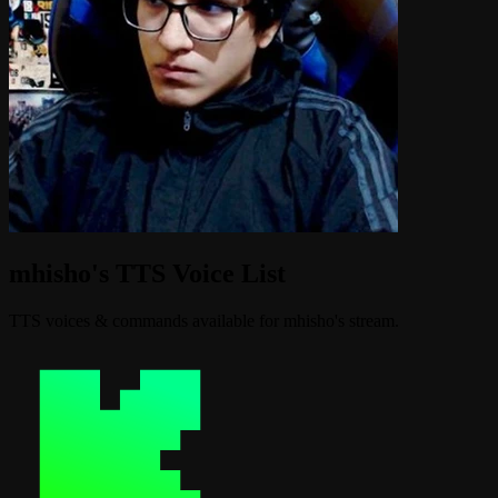
mhisho's TTS Voice List
TTS voices & commands available for mhisho's stream.