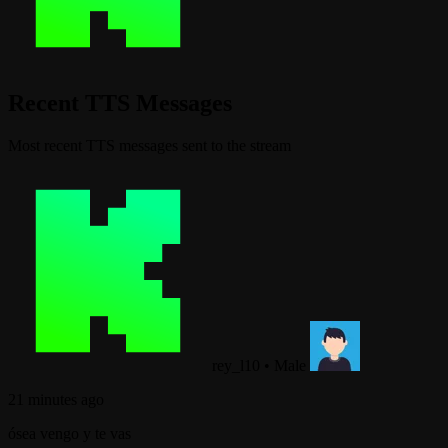
Recent TTS Messages
Most recent TTS messages sent to the stream
rey_l10
•
Male
21 minutes ago
ósea vengo y te vas