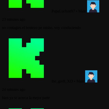
PapaLuchon97
•
Male
23 minutes ago
no contagies el bostezo pe misho, voy conduciendo
the_greft_XD
•
Male
24 minutes ago
bien ya se acerca la mejor parte