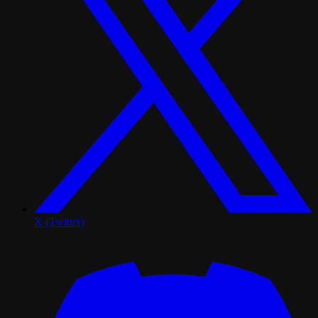
X (Twitter)