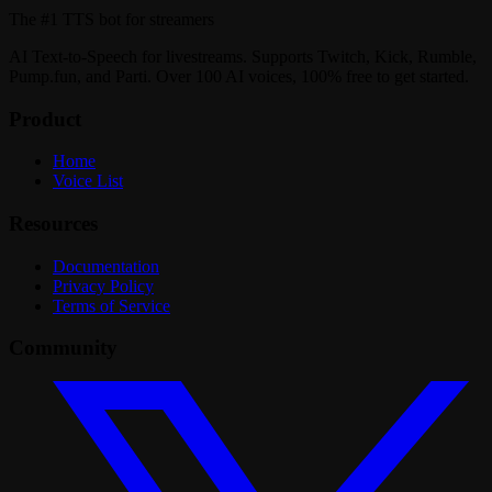
The
#1 TTS bot
for streamers
AI Text-to-Speech for livestreams. Supports Twitch, Kick, Rumble,
Pump.fun, and Parti. Over 100 AI voices, 100% free to get started.
Product
Home
Voice List
Resources
Documentation
Privacy Policy
Terms of Service
Community