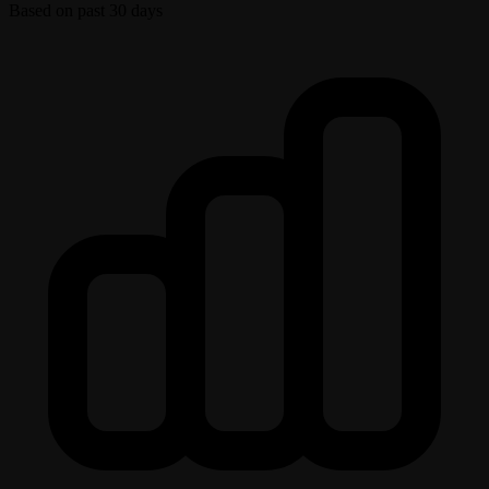
Based on past 30 days